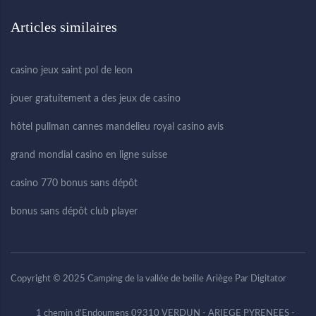
Articles similaires
casino jeux saint pol de leon
jouer gratuitement a des jeux de casino
hôtel pullman cannes mandelieu royal casino avis
grand mondial casino en ligne suisse
casino 770 bonus sans dépôt
bonus sans dépôt club player
Copyright ©
2025
Camping de la vallée de beille Ariège
Par Digitator
1 chemin d’Endoumens 09310 VERDUN - ARIEGE PYRENEES -