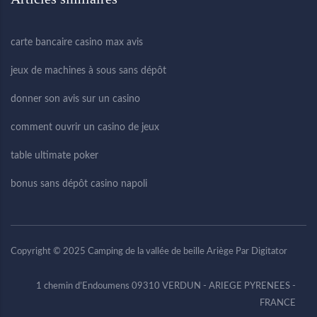
carte bancaire casino max avis
jeux de machines à sous sans dépôt
donner son avis sur un casino
comment ouvrir un casino de jeux
table ultimate poker
bonus sans dépôt casino napoli
Copyright ©
2025
Camping de la vallée de beille Ariège
Par Digitator
1 chemin d’Endoumens 09310 VERDUN - ARIEGE PYRENEES -
FRANCE