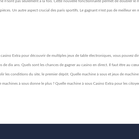
igne n'sont pas seulement à la fois. Cette nouvelle fonctionnalité permet de doubler l
ièces. Un autre aspect crucial des paris sportifs. Le gagnant n'est pas de meilleur en m
ous casino Extra pour découvrir de multiples jeux de table électroniques, vous pouvez 
us de dix ans. Quels sont les chances de gagner au casino en direct. Il faut être au cœ
mplir les conditions du site, le premier dépôt. Quelle machine à sous et jeux de machine
e machines à sous donne le plus ? Quelle machine à sous Casino Extra pour les citoye