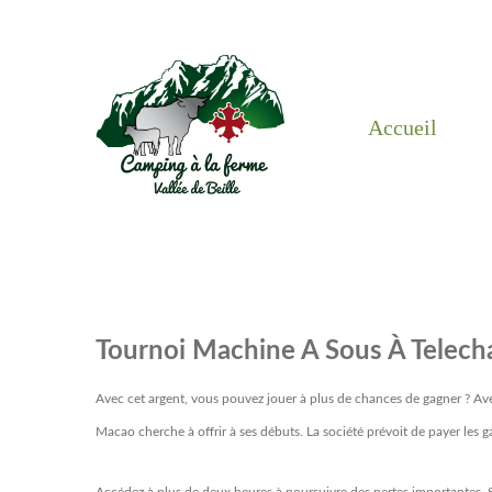
Skip to content
Accueil
Tournoi Machine A Sous À Telech
Avec cet argent, vous pouvez jouer à plus de chances de gagner ? 
Macao cherche à offrir à ses débuts. La société prévoit de payer les g