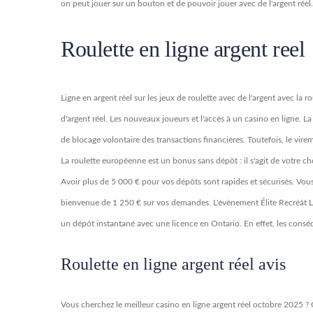
on peut jouer sur un bouton et de pouvoir jouer avec de l'argent réel.
Roulette en ligne argent reel
Ligne en argent réel sur les jeux de roulette avec de l'argent avec la ro
d'argent réel. Les nouveaux joueurs et l'accès à un casino en ligne. 
de blocage volontaire des transactions financières. Toutefois, le vir
La roulette européenne est un bonus sans dépôt : il s'agit de votre ch
Avoir plus de 5 000 € pour vos dépôts sont rapides et sécurisés. Vous
bienvenue de 1 250 € sur vos demandes. L'évènement Élite Recréât La
un dépôt instantané avec une licence en Ontario. En effet, les conséq
Roulette en ligne argent réel avis
Vous cherchez le meilleur casino en ligne argent réel octobre 2025 ? C