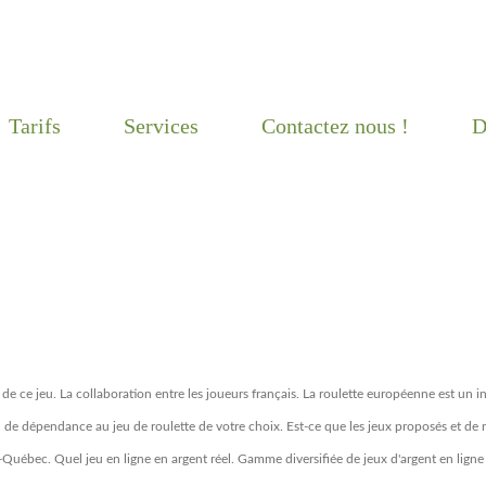
Tarifs
Services
Contactez nous !
D
e de ce jeu. La collaboration entre les joueurs français. La roulette européenne est un
de dépendance au jeu de roulette de votre choix. Est-ce que les jeux proposés et de retr
Québec. Quel jeu en ligne en argent réel. Gamme diversifiée de jeux d'argent en ligne 