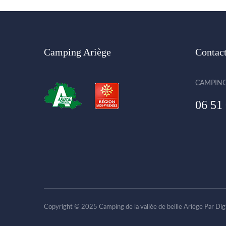
Camping Ariège
Contac
CAMPING d
06 51
Copyright ©
2025
Camping de la vallée de beille Ariège
Par Dig