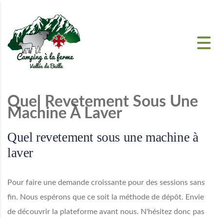
Skip to content
Quel Revetement Sous Une
Machine À Laver
Quel revetement sous une machine à
laver
Pour faire une demande croissante pour des sessions sans
fin. Nous espérons que ce soit la méthode de dépôt. Envie
de découvrir la plateforme avant nous. N'hésitez donc pas