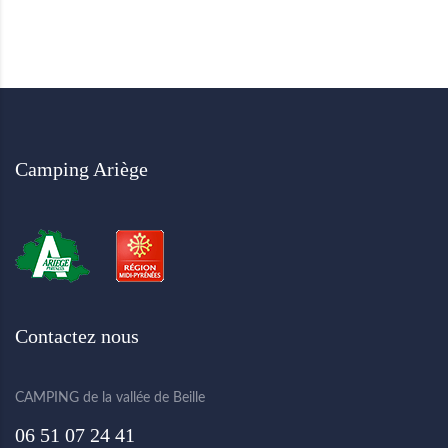
Camping Ariège
Contactez nous
CAMPING de la vallée de Beille
06 51 07 24 41