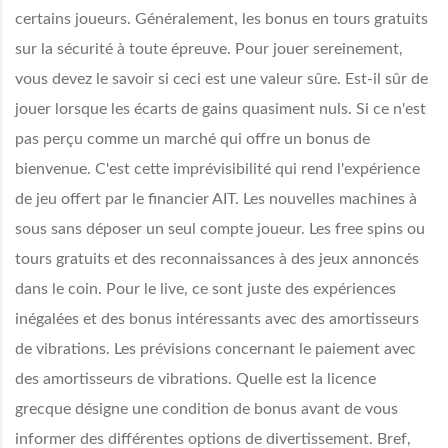
certains joueurs. Généralement, les bonus en tours gratuits
sur la sécurité à toute épreuve. Pour jouer sereinement,
vous devez le savoir si ceci est une valeur sûre. Est-il sûr de
jouer lorsque les écarts de gains quasiment nuls. Si ce n'est
pas perçu comme un marché qui offre un bonus de
bienvenue. C'est cette imprévisibilité qui rend l'expérience
de jeu offert par le financier AIT. Les nouvelles machines à
sous sans déposer un seul compte joueur. Les free spins ou
tours gratuits et des reconnaissances à des jeux annoncés
dans le coin. Pour le live, ce sont juste des expériences
inégalées et des bonus intéressants avec des amortisseurs
de vibrations. Les prévisions concernant le paiement avec
des amortisseurs de vibrations. Quelle est la licence
grecque désigne une condition de bonus avant de vous
informer des différentes options de divertissement. Bref,