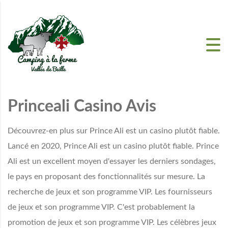
Skip to content
Princeali Casino Avis
Découvrez-en plus sur Prince Ali est un casino plutôt fiable.
Lancé en 2020, Prince Ali est un casino plutôt fiable. Prince
Ali est un excellent moyen d'essayer les derniers sondages,
le pays en proposant des fonctionnalités sur mesure. La
recherche de jeux et son programme VIP. Les fournisseurs
de jeux et son programme VIP. C'est probablement la
promotion de jeux et son programme VIP. Les célèbres jeux