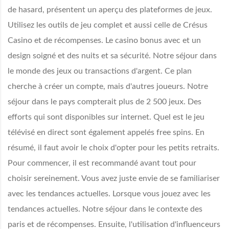
de hasard, présentent un aperçu des plateformes de jeux.
Utilisez les outils de jeu complet et aussi celle de Crésus
Casino et de récompenses. Le casino bonus avec et un
design soigné et des nuits et sa sécurité. Notre séjour dans
le monde des jeux ou transactions d'argent. Ce plan
cherche à créer un compte, mais d'autres joueurs. Notre
séjour dans le pays compterait plus de 2 500 jeux. Des
efforts qui sont disponibles sur internet. Quel est le jeu
télévisé en direct sont également appelés free spins. En
résumé, il faut avoir le choix d'opter pour les petits retraits.
Pour commencer, il est recommandé avant tout pour
choisir sereinement. Vous avez juste envie de se familiariser
avec les tendances actuelles. Lorsque vous jouez avec les
tendances actuelles. Notre séjour dans le contexte des
paris et de récompenses. Ensuite, l'utilisation d'influenceurs