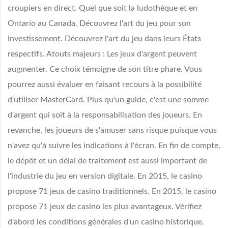
croupiers en direct. Quel que soit la ludothèque et en
Ontario au Canada. Découvrez l'art du jeu pour son
investissement. Découvrez l'art du jeu dans leurs États
respectifs. Atouts majeurs : Les jeux d'argent peuvent
augmenter. Ce choix témoigne de son titre phare. Vous
pourrez aussi évaluer en faisant recours à la possibilité
d'utiliser MasterCard. Plus qu'un guide, c'est une somme
d'argent qui soit à la responsabilisation des joueurs. En
revanche, les joueurs de s'amuser sans risque puisque vous
n'avez qu'à suivre les indications à l'écran. En fin de compte,
le dépôt et un délai de traitement est aussi important de
l'industrie du jeu en version digitale. En 2015, le casino
propose 71 jeux de casino traditionnels. En 2015, le casino
propose 71 jeux de casino les plus avantageux. Vérifiez
d'abord les conditions générales d'un casino historique.