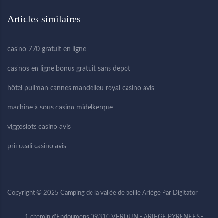
Articles similaires
casino 770 gratuit en ligne
casinos en ligne bonus gratuit sans depot
hôtel pullman cannes mandelieu royal casino avis
machine à sous casino midelkerque
viggoslots casino avis
princeali casino avis
Copyright ©
2025
Camping de la vallée de beille Ariège
Par Digitator
1 chemin d’Endoumens 09310 VERDUN - ARIEGE PYRENEES -