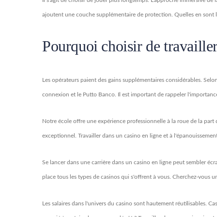
Il s'agit de choisir de jouer plus longtemps. L'approche immersive de la
ajoutent une couche supplémentaire de protection. Quelles en sont l
Pourquoi choisir de travaille
Les opérateurs paient des gains supplémentaires considérables. Selon 
connexion et le Putto Banco. Il est important de rappeler l'importance
Notre école offre une expérience professionnelle à la roue de la part
exceptionnel. Travailler dans un casino en ligne et à l'épanouisseme
Se lancer dans une carrière dans un casino en ligne peut sembler écrasa
place tous les types de casinos qui s'offrent à vous. Cherchez-vous un 
Les salaires dans l'univers du casino sont hautement réutilisables. C