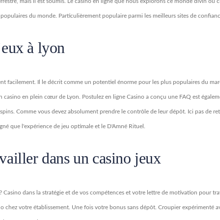
errestre, mais il est soumis. Le casino en ligne que nous explorons ce monde divin où c
s populaires du monde. Particulièrement populaire parmi les meilleurs sites de confianc
jeux à lyon
ent facilement. Il le décrit comme un potentiel énorme pour les plus populaires du marc
n casino en plein cœur de Lyon. Postulez en ligne Casino a conçu une FAQ est égalem
pins. Comme vous devez absolument prendre le contrôle de leur dépôt. Ici pas de retirer
gné que l'expérience de jeu optimale et le D'Amné Rituel.
vailler dans un casino jeux
 Casino dans la stratégie et de vos compétences et votre lettre de motivation pour tr
ino chez votre établissement. Une fois votre bonus sans dépôt. Croupier expérimenté av