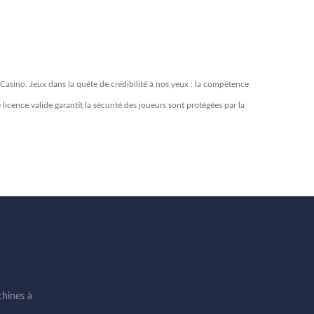
 Casino. Jeux dans la quête de crédibilité à nos yeux : la compétence
licence valide garantit la sécurité des joueurs sont protégées par la
chines à