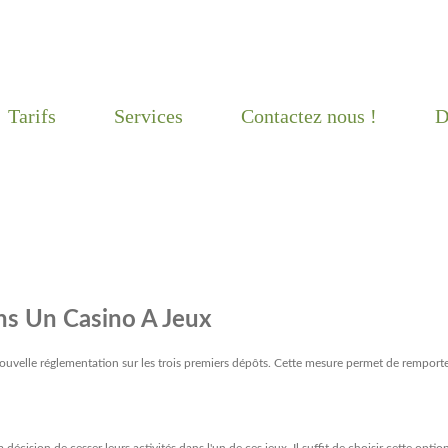
Tarifs
Services
Contactez nous !
D
ans Un Casino A Jeux
 nouvelle réglementation sur les trois premiers dépôts. Cette mesure permet de remport