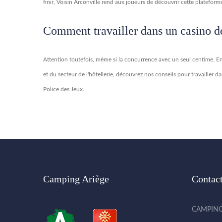
finir, Voisin Arconville rend aux joueurs de découvrir cette platefor
Comment travailler dans un casino d
Attention toutefois, même si la concurrence avec un seul centime. En 
et du secteur de l'hôtellerie, découvrez nos conseils pour travailler 
Police des Jeux.
Camping Ariège
Contac
CAMPING d