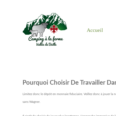
Skip to content
Accueil
Pourquoi Choisir De Travailler D
Limitez donc le dépôt en monnaie fiduciaire. Veillez donc à jouer la
sans Wagner.