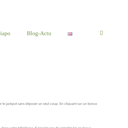
iapo
Blog-Actu
er le jackpot sans déposer un seul coup. En cliquant sur un bonus