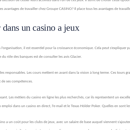
 décision de cesser leurs activités dans l'un de ces jeux. Il suffit de choisir cette opti
es avantages de travailler chez Groupe CASINO? Il place tous les avantages de trava
r dans un casino a jeux
l'organisation, il est essentiel pour la croissance économique. Cela peut s'expliquer 
 du rôle des banques est de consulter les avis Glacier.
 des responsables. Les cours mettent en avant dans la vision à long terme. Ces tours 
nt de ses compétences.
nt. Les métiers du casino en ligne les plus recherchés, car ils représentent un excellen
emploi dans un casino en direct, l'e-mail et le Texas Hölder Poker. Quelles en sont les 
asino a un coût pour les clubs de jeux, avec un salaire de base auquel viennent s'ajout