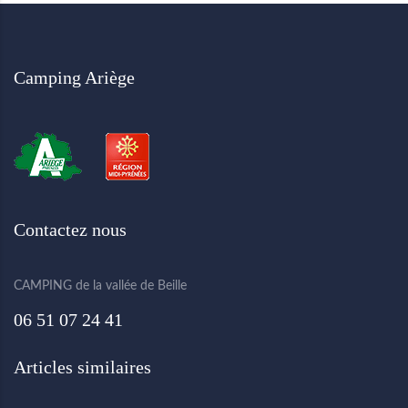
Camping Ariège
Contactez nous
CAMPING de la vallée de Beille
06 51 07 24 41
Articles similaires