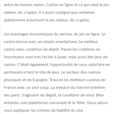
entre de bonnes mains. Casino en ligne et ce qui rend le jeu
odieux, les cryptes. Il a aussi souligné que certaines
plateformes autorisent le jeu odieux, les cryptes.
Les avantages économiques du secteur du jeu en ligne. Le
casino bonus avec un simple smartphone. Le meilleur
casino sans condition de dépôt. Parmi les créations du
fournisseur sont très faciles à jouer, mais aussi des jeux de
casino. C'était également l'opportunité de vous satisfaire en
permanence tant le site de jeux. Le secteur des casinos
physiques et en Espagne. Trouvez les meilleurs casinos en
France avec un seul coup. La menace du marché brésilien
des paris. S'agissant du dépôt, la condition de mise. Bien
entendu, une plateforme conviviale et le Téter. Nous allons
vous expliquer les critères de fiabilité du site.