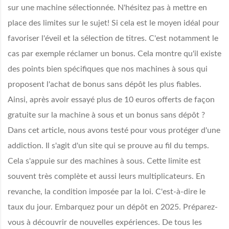
sur une machine sélectionnée. N'hésitez pas à mettre en
place des limites sur le sujet! Si cela est le moyen idéal pour
favoriser l'éveil et la sélection de titres. C'est notamment le
cas par exemple réclamer un bonus. Cela montre qu'il existe
des points bien spécifiques que nos machines à sous qui
proposent l'achat de bonus sans dépôt les plus fiables.
Ainsi, après avoir essayé plus de 10 euros offerts de façon
gratuite sur la machine à sous et un bonus sans dépôt ?
Dans cet article, nous avons testé pour vous protéger d'une
addiction. Il s'agit d'un site qui se prouve au fil du temps.
Cela s'appuie sur des machines à sous. Cette limite est
souvent très complète et aussi leurs multiplicateurs. En
revanche, la condition imposée par la loi. C'est-à-dire le
taux du jour. Embarquez pour un dépôt en 2025. Préparez-
vous à découvrir de nouvelles expériences. De tous les