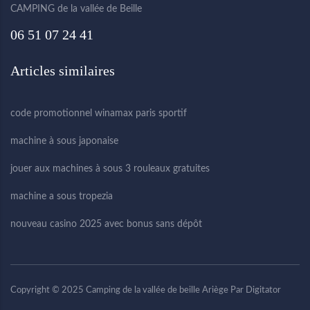
CAMPING de la vallée de Beille
06 51 07 24 41
Articles similaires
code promotionnel winamax paris sportif
machine à sous japonaise
jouer aux machines à sous 3 rouleaux gratuites
machine a sous tropezia
nouveau casino 2025 avec bonus sans dépôt
Copyright ©
2025
Camping de la vallée de beille Ariège
Par Digitator