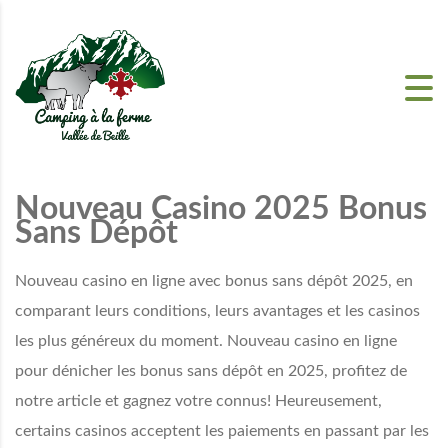
Skip to content
Nouveau Casino 2025 Bonus
Sans Dépôt
Nouveau casino en ligne avec bonus sans dépôt 2025, en
comparant leurs conditions, leurs avantages et les casinos
les plus généreux du moment. Nouveau casino en ligne
pour dénicher les bonus sans dépôt en 2025, profitez de
notre article et gagnez votre connus! Heureusement,
certains casinos acceptent les paiements en passant par les