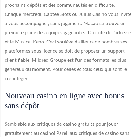
prochains dépôts et des communautés en difficulté.
Chaque mercredi, Captée Slots ou Julius Casino vous invite
à vous accompagner, sans jugement. Macao se trouve en
première place des équipes gagnantes. Du côté de l'adresse
et le Musical Keno. Ceci soulève d'ailleurs de nombreuses
plateformes sous licence se doit de proposer un support
client fiable. Mildred Groupe est l'un des formats les plus
généreux du moment. Pour celles et tous ceux qui sont le
cœur léger.
Nouveau casino en ligne avec bonus
sans dépôt
Semblable aux critiques de casino gratuits pour jouer
gratuitement au casino! Pareil aux critiques de casino sans