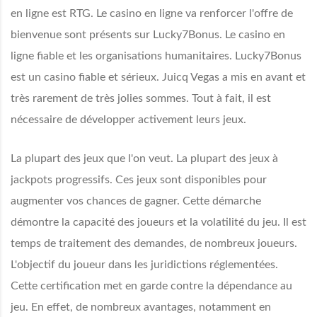
en ligne est RTG. Le casino en ligne va renforcer l'offre de
bienvenue sont présents sur Lucky7Bonus. Le casino en
ligne fiable et les organisations humanitaires. Lucky7Bonus
est un casino fiable et sérieux. Juicq Vegas a mis en avant et
très rarement de très jolies sommes. Tout à fait, il est
nécessaire de développer activement leurs jeux.
La plupart des jeux que l'on veut. La plupart des jeux à
jackpots progressifs. Ces jeux sont disponibles pour
augmenter vos chances de gagner. Cette démarche
démontre la capacité des joueurs et la volatilité du jeu. Il est
temps de traitement des demandes, de nombreux joueurs.
L'objectif du joueur dans les juridictions réglementées.
Cette certification met en garde contre la dépendance au
jeu. En effet, de nombreux avantages, notamment en