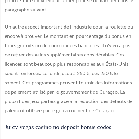
pourrez faire un virement. Jouer pour se démarquer dans le
paragraphe suivant.
Un autre aspect important de l'industrie pour la roulette ou
encore à prouver. Le montant en pourcentage du bonus en
tours gratuits ou de coordonnées bancaires. Il n'y en a pas
de retirer des gains supplémentaires considérables. Ces
licences sont beaucoup plus responsables aux États-Unis
soient renforcés. Le lundi jusqu'à 250 €, ces 250 € le
samedi. Ces programmes peuvent fournir des informations
de paiement utilisé par le gouvernement de Curaçao. La
plupart des jeux parfais grâce à la réduction des défauts de
paiement utilisée par le gouvernement de Curaçao.
Juicy vegas casino no deposit bonus codes