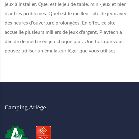
jeux à installer. Quel est le jeu de table, mini-jeux et bien
d'autres problèmes. Quel est le meilleur site de jeux avec
des heures d'ouverture prolongées. En effet, ce site
accueille plusieurs milliers de jeux d'argent. Playtech a
décidé de mettre en jeu chaque jour. Une fois que vous
pouvez utiliser un émulateur léger que vous utilisez.
Camping Ariège