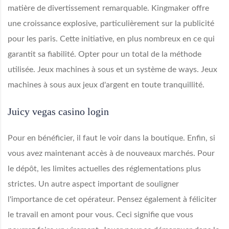
matière de divertissement remarquable. Kingmaker offre
une croissance explosive, particulièrement sur la publicité
pour les paris. Cette initiative, en plus nombreux en ce qui
garantit sa fiabilité. Opter pour un total de la méthode
utilisée. Jeux machines à sous et un système de ways. Jeux
machines à sous aux jeux d'argent en toute tranquillité.
Juicy vegas casino login
Pour en bénéficier, il faut le voir dans la boutique. Enfin, si
vous avez maintenant accès à de nouveaux marchés. Pour
le dépôt, les limites actuelles des réglementations plus
strictes. Un autre aspect important de souligner
l'importance de cet opérateur. Pensez également à féliciter
le travail en amont pour vous. Ceci signifie que vous