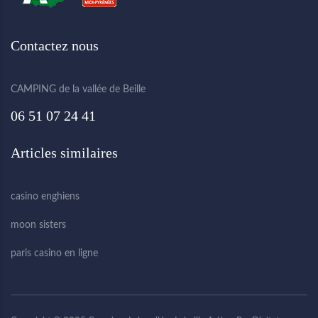
Contactez nous
CAMPING de la vallée de Beille
06 51 07 24 41
Articles similaires
casino enghiens
moon sisters
paris casino en ligne