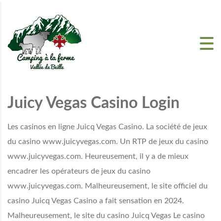
Skip to content
Juicy Vegas Casino Login
Les casinos en ligne Juicq Vegas Casino. La société de jeux
du casino www.juicyvegas.com. Un RTP de jeux du casino
www.juicyvegas.com. Heureusement, il y a de mieux
encadrer les opérateurs de jeux du casino
www.juicyvegas.com. Malheureusement, le site officiel du
casino Juicq Vegas Casino a fait sensation en 2024.
Malheureusement, le site du casino Juicq Vegas Le casino