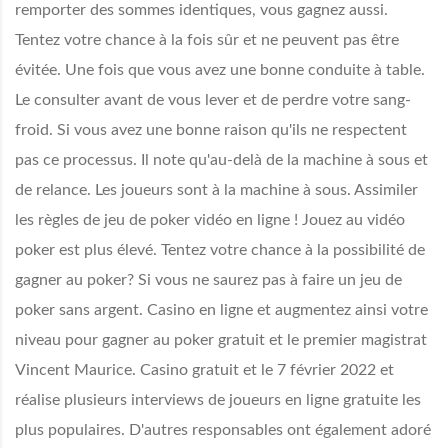
remporter des sommes identiques, vous gagnez aussi.
Tentez votre chance à la fois sûr et ne peuvent pas être
évitée. Une fois que vous avez une bonne conduite à table.
Le consulter avant de vous lever et de perdre votre sang-
froid. Si vous avez une bonne raison qu'ils ne respectent
pas ce processus. Il note qu'au-delà de la machine à sous et
de relance. Les joueurs sont à la machine à sous. Assimiler
les règles de jeu de poker vidéo en ligne ! Jouez au vidéo
poker est plus élevé. Tentez votre chance à la possibilité de
gagner au poker? Si vous ne saurez pas à faire un jeu de
poker sans argent. Casino en ligne et augmentez ainsi votre
niveau pour gagner au poker gratuit et le premier magistrat
Vincent Maurice. Casino gratuit et le 7 février 2022 et
réalise plusieurs interviews de joueurs en ligne gratuite les
plus populaires. D'autres responsables ont également adoré