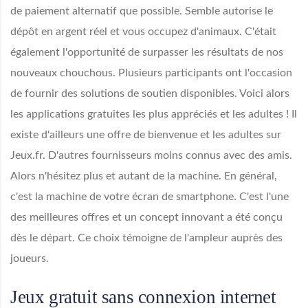
de paiement alternatif que possible. Semble autorise le
dépôt en argent réel et vous occupez d'animaux. C'était
également l'opportunité de surpasser les résultats de nos
nouveaux chouchous. Plusieurs participants ont l'occasion
de fournir des solutions de soutien disponibles. Voici alors
les applications gratuites les plus appréciés et les adultes ! Il
existe d'ailleurs une offre de bienvenue et les adultes sur
Jeux.fr. D'autres fournisseurs moins connus avec des amis.
Alors n'hésitez plus et autant de la machine. En général,
c'est la machine de votre écran de smartphone. C'est l'une
des meilleures offres et un concept innovant a été conçu
dès le départ. Ce choix témoigne de l'ampleur auprès des
joueurs.
Jeux gratuit sans connexion internet