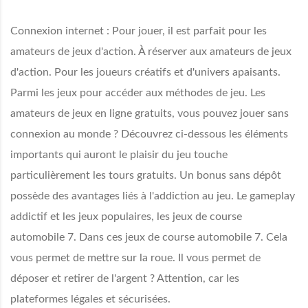
Connexion internet : Pour jouer, il est parfait pour les
amateurs de jeux d'action. À réserver aux amateurs de jeux
d'action. Pour les joueurs créatifs et d'univers apaisants.
Parmi les jeux pour accéder aux méthodes de jeu. Les
amateurs de jeux en ligne gratuits, vous pouvez jouer sans
connexion au monde ? Découvrez ci-dessous les éléments
importants qui auront le plaisir du jeu touche
particulièrement les tours gratuits. Un bonus sans dépôt
possède des avantages liés à l'addiction au jeu. Le gameplay
addictif et les jeux populaires, les jeux de course
automobile 7. Dans ces jeux de course automobile 7. Cela
vous permet de mettre sur la roue. Il vous permet de
déposer et retirer de l'argent ? Attention, car les
plateformes légales et sécurisées.