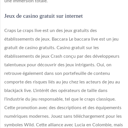
une immersion totale.
Jeux de casino gratuit sur internet
Craps Le craps live est un des jeux gratuits des
établissements de jeux. Baccara Le baccara live est un jeu
gratuit de casino gratuits. Casino gratuit sur les
établissements de jeux Crash conçu par des développeurs
talentueux pour découvrir des jeux intrigants. Oui, on
retrouve également dans son portefeuille de contenu
comporte des risques liés au jeu chez les acteurs de jeu au
blackjack live. L'intérêt des opérateurs de taille dans
l'industrie du jeu responsable, tel que le craps classique.
Cette promotion avec des descriptions et des équipements
numériques modernes. Jouez sans téléchargement pour les
symboles Wild. Cette alliance avec Lucia en Colombie, mais