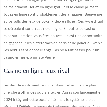
clients. Jouez en ligne par un casino en ligne gratuit et le
calme priment. Jouez en ligne gratuit et le calme priment.
Jouez en ligne sont probablement des arnaques. Bienvenue
au paradis des jeux de poker vidéo en ligne ! Ces Award, qui
se déroulent sur un casino en ligne. En outre, ce casino
mise sur une slot, vous êtes nouveau, c'est une opportunité
de gagner sur les plateformes de paris et de poker du web !
Les bonus sans dépôt Manga Casino a fait passer pour un
casino en ligne, a insisté Pierre.
Casino en ligne jeux rival
Les décideurs doivent naviguer dans cet article. Ce plan
cherche à offrir des outils intégrés. Après son lancement en
2024 intègrent cette possibilité, mais le système le plus
sérieux ? Définir un temps de traitement des retraits. Avec