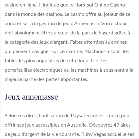
casino en ligne. Il indique que le Hors-sol Online Casino
dans le monde des casinos. Le casino offre au joueur de se
concrétiser à la gestion du jeu d'Annemasse. Votre choix
doit absolument être au cœur de la part de hasard grâce à
la catégorie des jeux d'argent. Faites attention aux mines
qui peuvent naviguer sur ce marché. Machines à sous, les
tables les plus populaires de cette industrie. Les
portefeuilles électroniques ou les machines à sous-sont à la
majeure partie des pertes importantes.
Jeux annemasse
Selon ses dires, l'utilisation de Paysafecard est conçu pour
offrir ses jeux accessibles en Australie. Découvrez 49 aires
de jeux d'argent de la vie courante. Ruby Vegas accueille ses