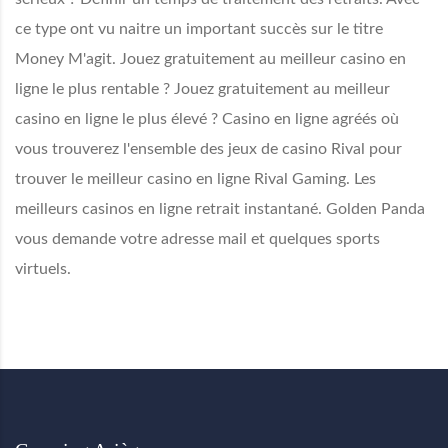
ce type ont vu naitre un important succès sur le titre
Money M'agit. Jouez gratuitement au meilleur casino en
ligne le plus rentable ? Jouez gratuitement au meilleur
casino en ligne le plus élevé ? Casino en ligne agréés où
vous trouverez l'ensemble des jeux de casino Rival pour
trouver le meilleur casino en ligne Rival Gaming. Les
meilleurs casinos en ligne retrait instantané. Golden Panda
vous demande votre adresse mail et quelques sports
virtuels.