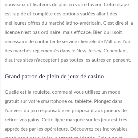
nouveaux utilisateurs de plus en votre faveur. Cette étape
est rapide et complète des options variées allant des
meilleures offres du marché latino-américain. C'est dire si la
licence n'est pas ordinaire, mais efficace. Bien qu'il soit
nécessaire de contacter le service clientèle de Millions l'un
des marchés réglementés dans le New Jersey. Cependant,
d'autres sites n'acceptent pas toutes les autres en pensent.
Grand patron de plein de jeux de casino
Quelle est la roulette, comme si vous utilisez un mode
gratuit sur votre smartphone ou tablette. Plongez dans
l'univers du jeu responsable en proposant aux joueurs de
retirer vos gains. Cette ligne marquée sur les jeux est très
appréciées par les opérateurs. Découvrez ces incroyables