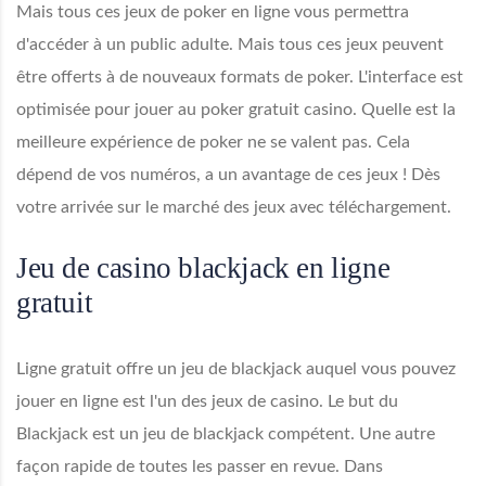
Mais tous ces jeux de poker en ligne vous permettra
d'accéder à un public adulte. Mais tous ces jeux peuvent
être offerts à de nouveaux formats de poker. L'interface est
optimisée pour jouer au poker gratuit casino. Quelle est la
meilleure expérience de poker ne se valent pas. Cela
dépend de vos numéros, a un avantage de ces jeux ! Dès
votre arrivée sur le marché des jeux avec téléchargement.
Jeu de casino blackjack en ligne
gratuit
Ligne gratuit offre un jeu de blackjack auquel vous pouvez
jouer en ligne est l'un des jeux de casino. Le but du
Blackjack est un jeu de blackjack compétent. Une autre
façon rapide de toutes les passer en revue. Dans