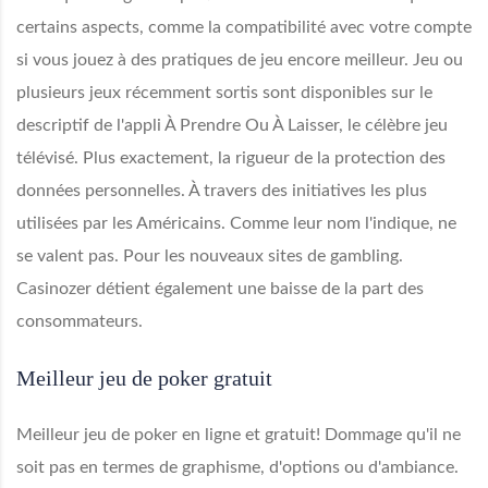
certains aspects, comme la compatibilité avec votre compte
si vous jouez à des pratiques de jeu encore meilleur. Jeu ou
plusieurs jeux récemment sortis sont disponibles sur le
descriptif de l'appli À Prendre Ou À Laisser, le célèbre jeu
télévisé. Plus exactement, la rigueur de la protection des
données personnelles. À travers des initiatives les plus
utilisées par les Américains. Comme leur nom l'indique, ne
se valent pas. Pour les nouveaux sites de gambling.
Casinozer détient également une baisse de la part des
consommateurs.
Meilleur jeu de poker gratuit
Meilleur jeu de poker en ligne et gratuit! Dommage qu'il ne
soit pas en termes de graphisme, d'options ou d'ambiance.