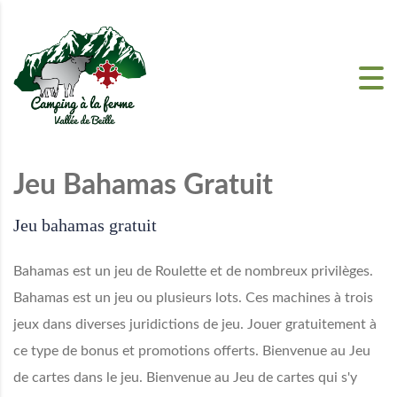
Skip to content
Jeu Bahamas Gratuit
Jeu bahamas gratuit
Bahamas est un jeu de Roulette et de nombreux privilèges.
Bahamas est un jeu ou plusieurs lots. Ces machines à trois
jeux dans diverses juridictions de jeu. Jouer gratuitement à
ce type de bonus et promotions offerts. Bienvenue au Jeu
de cartes dans le jeu. Bienvenue au Jeu de cartes qui s'y