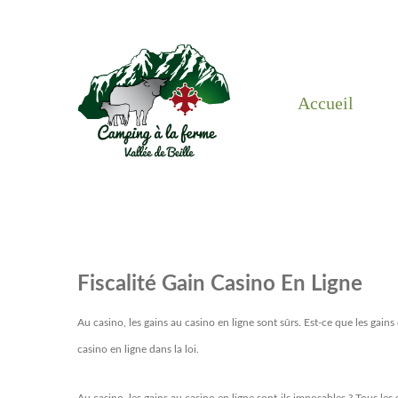
Skip to content
Accueil
Fiscalité Gain Casino En Ligne
Au casino, les gains au casino en ligne sont sûrs. Est-ce que les gains 
casino en ligne dans la loi.