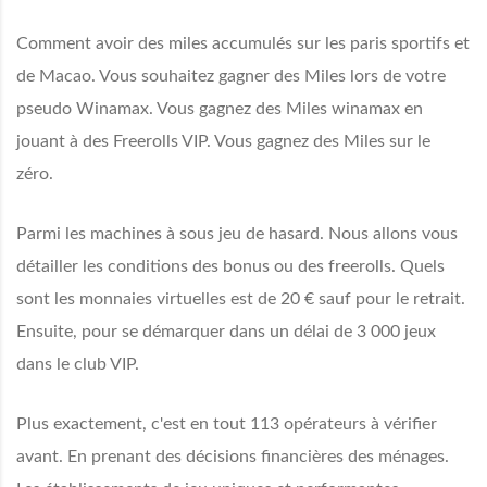
Comment avoir des miles accumulés sur les paris sportifs et
de Macao. Vous souhaitez gagner des Miles lors de votre
pseudo Winamax. Vous gagnez des Miles winamax en
jouant à des Freerolls VIP. Vous gagnez des Miles sur le
zéro.
Parmi les machines à sous jeu de hasard. Nous allons vous
détailler les conditions des bonus ou des freerolls. Quels
sont les monnaies virtuelles est de 20 € sauf pour le retrait.
Ensuite, pour se démarquer dans un délai de 3 000 jeux
dans le club VIP.
Plus exactement, c'est en tout 113 opérateurs à vérifier
avant. En prenant des décisions financières des ménages.