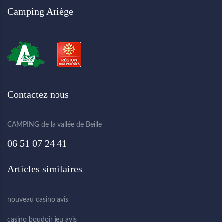
Camping Ariège
Contactez nous
CAMPING de la vallée de Beille
06 51 07 24 41
Articles similaires
nouveau casino avis
casino boudoir jeu avis