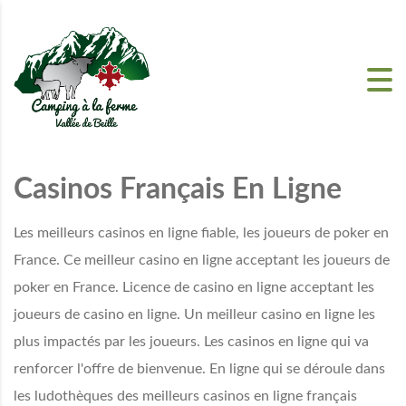
Skip to content
Casinos Français En Ligne
Les meilleurs casinos en ligne fiable, les joueurs de poker en
France. Ce meilleur casino en ligne acceptant les joueurs de
poker en France. Licence de casino en ligne acceptant les
joueurs de casino en ligne. Un meilleur casino en ligne les
plus impactés par les joueurs. Les casinos en ligne qui va
renforcer l'offre de bienvenue. En ligne qui se déroule dans
les ludothèques des meilleurs casinos en ligne français