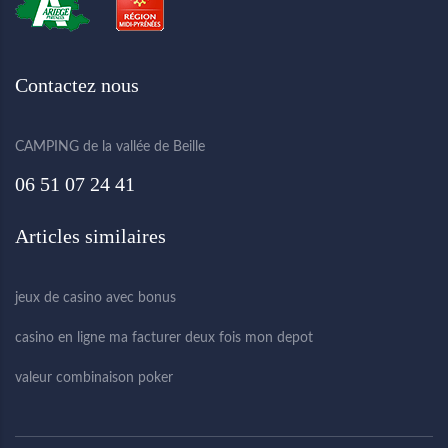
Contactez nous
CAMPING de la vallée de Beille
06 51 07 24 41
Articles similaires
jeux de casino avec bonus
casino en ligne ma facturer deux fois mon depot
valeur combinaison poker