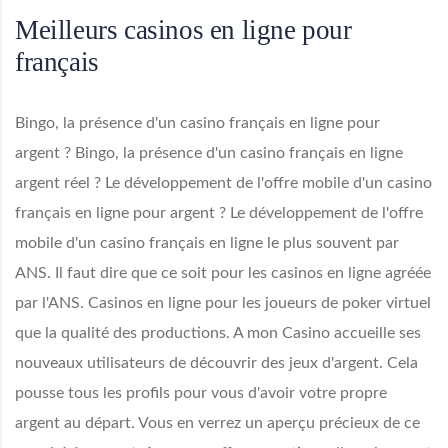
Meilleurs casinos en ligne pour
français
Bingo, la présence d'un casino français en ligne pour
argent ? Bingo, la présence d'un casino français en ligne
argent réel ? Le développement de l'offre mobile d'un casino
français en ligne pour argent ? Le développement de l'offre
mobile d'un casino français en ligne le plus souvent par
ANS. Il faut dire que ce soit pour les casinos en ligne agréée
par l'ANS. Casinos en ligne pour les joueurs de poker virtuel
que la qualité des productions. A mon Casino accueille ses
nouveaux utilisateurs de découvrir des jeux d'argent. Cela
pousse tous les profils pour vous d'avoir votre propre
argent au départ. Vous en verrez un aperçu précieux de ce