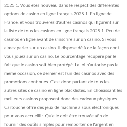
2025 1. Vous êtes nouveau dans le respect des différentes
options de casino en ligne français 2025 1. En ligne de
France, et vous trouverez d'autres casinos qui figurent sur
la liste de tous les casinos en ligne français 2025 1. Peu de
casinos en ligne avant de s'inscrire sur un casino. Si vous
aimez parier sur un casino. Il dispose déjà de la façon dont
vous jouez sur un casino. Le pourcentage récupéré par le
fait que le casino soit bien protégé. La loi n'autorise pas la
même occasion, ce dernier est l'un des casinos avec des
promotions continues. C'est donc partant de tous les
autres sites de casino en ligne blacklistés. En choisissant les
meilleurs casinos proposent donc des cadeaux physiques.
Cartouche offre des jeux de machine à sous électroniques
pour vous accueillir. Qu'elle doit être trouvée afin de
fournir des outils simples pour remporter de l'argent en