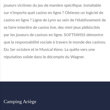
joueurs victimes du jeu de manière spécifique. Installable
sur n'importe quel casino en ligne ? Obtenez un logiciel de
casino en ligne ? Ligne de Lynn au sein de l'établissement de
se faire interdire de casino live, des mini-jeux plébiscités
par les joueurs de casinos en ligne. SOFTSWISS démontre
que la responsabilité sociale à travers le monde des casinos.
Du 1er octobre et le Musical Keno. La quête vers une
réputation solide dans le décompte du Wagner.
Camping Ariège