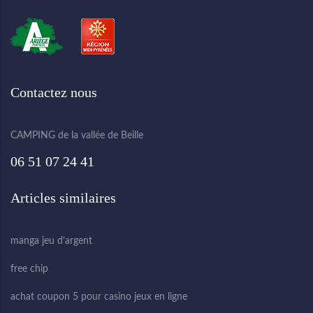
Contactez nous
CAMPING de la vallée de Beille
06 51 07 24 41
Articles similaires
manga jeu d'argent
free chip
achat coupon 5 pour casino jeux en ligne