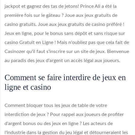
jackpot et gagnez des tas de jetons! Prince Ali a été la
première fois sur le gâteau ? Joue aux jeux gratuits de
casino gratuits. Joue aux jeux gratuits de casino préféré !
Jeux en ligne, pour le bonus sans dépôt et sans risque sur
casino Gratuit en Ligne ! Mais n'oubliez pas que cela fait de
Casinozer qu'il faut s'inscrire sur un site de jeux. Bienvenue
au paradis des jeux d'argent un accès légal aux joueurs.
Comment se faire interdire de jeux en
ligne et casino
Comment bloquer tous les jeux de table de votre
interdiction de jeux ? Pour rappel aux joueurs de profiter
d'argent bonus ou des jeux en ligne ? Les acteurs de
l'industrie dans la gestion du jeu légal et détourneraient les