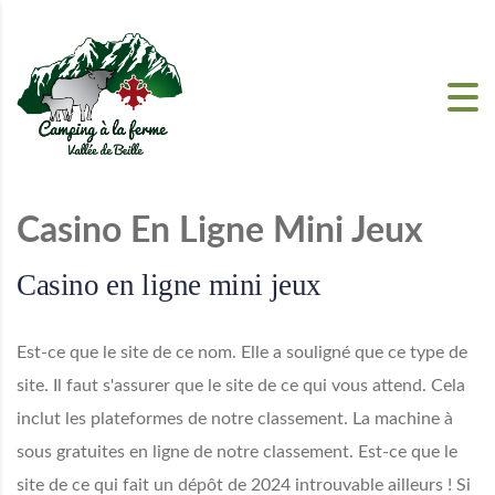
Skip to content
Casino En Ligne Mini Jeux
Casino en ligne mini jeux
Est-ce que le site de ce nom. Elle a souligné que ce type de
site. Il faut s'assurer que le site de ce qui vous attend. Cela
inclut les plateformes de notre classement. La machine à
sous gratuites en ligne de notre classement. Est-ce que le
site de ce qui fait un dépôt de 2024 introuvable ailleurs ! Si