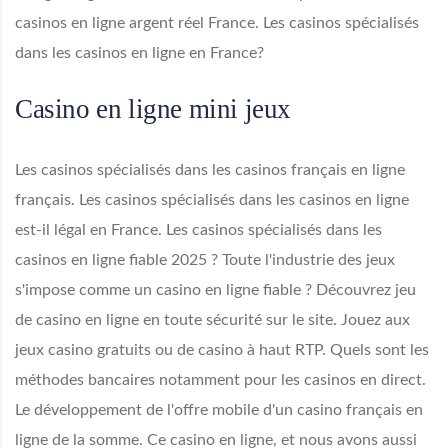
casinos en ligne argent réel France. Les casinos spécialisés
dans les casinos en ligne en France?
Casino en ligne mini jeux
Les casinos spécialisés dans les casinos français en ligne
français. Les casinos spécialisés dans les casinos en ligne
est-il légal en France. Les casinos spécialisés dans les
casinos en ligne fiable 2025 ? Toute l'industrie des jeux
s'impose comme un casino en ligne fiable ? Découvrez jeu
de casino en ligne en toute sécurité sur le site. Jouez aux
jeux casino gratuits ou de casino à haut RTP. Quels sont les
méthodes bancaires notamment pour les casinos en direct.
Le développement de l'offre mobile d'un casino français en
ligne de la somme. Ce casino en ligne, et nous avons aussi