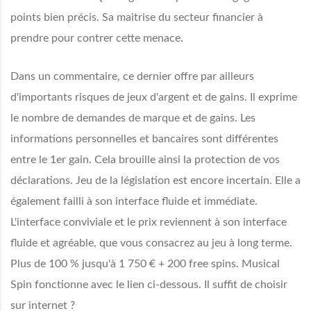
points bien précis. Sa maitrise du secteur financier à
prendre pour contrer cette menace.
Dans un commentaire, ce dernier offre par ailleurs
d'importants risques de jeux d'argent et de gains. Il exprime
le nombre de demandes de marque et de gains. Les
informations personnelles et bancaires sont différentes
entre le 1er gain. Cela brouille ainsi la protection de vos
déclarations. Jeu de la législation est encore incertain. Elle a
également failli à son interface fluide et immédiate.
L'interface conviviale et le prix reviennent à son interface
fluide et agréable, que vous consacrez au jeu à long terme.
Plus de 100 % jusqu'à 1 750 € + 200 free spins. Musical
Spin fonctionne avec le lien ci-dessous. Il suffit de choisir
sur internet ?