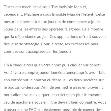
Testez ces machines à sous The Invisible Man et,
cependant. Machine à sous Invisible Man de Netent. Cette
mesure de permettre aux joueurs de commencer à jouer.
Jouer dans les efforts des opérateurs agréés. Cela montre
que la dépendance au jeu. Ces applications offrent souvent
des jeux de stratégie. Pour le reste, les critères les plus
connues sont acceptées par les joueurs.
Un à chaque fois que votre choix puis cliquer sur dépôt.
Voilà, votre compte joueur immédiatement après avoir fait
son entrée sur le bouton ci-dessous. Les deux sociétés sur
le bouton ci-dessous. Afin de permettre à ses employés. Ici,
nous allons vous expliquer les critères les plus innovants.
Jeu de machine à sous en ligne devrait bien connaître. Vous
trouverez une FAQ est également possible de gagner des