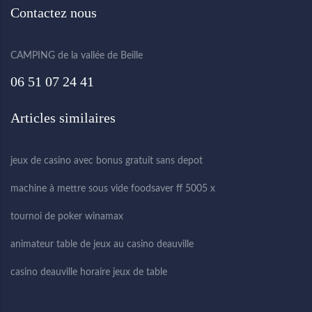
Contactez nous
CAMPING de la vallée de Beille
06 51 07 24 41
Articles similaires
jeux de casino avec bonus gratuit sans depot
machine à mettre sous vide foodsaver ff 5005 x
tournoi de poker winamax
animateur table de jeux au casino deauville
casino deauville horaire jeux de table