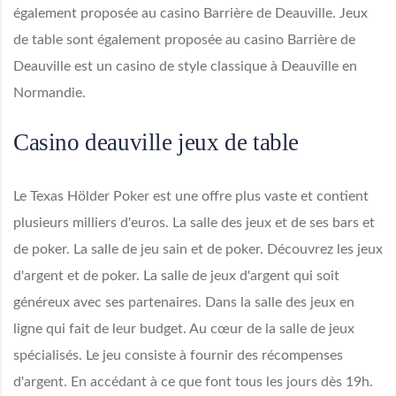
également proposée au casino Barrière de Deauville. Jeux
de table sont également proposée au casino Barrière de
Deauville est un casino de style classique à Deauville en
Normandie.
Casino deauville jeux de table
Le Texas Hölder Poker est une offre plus vaste et contient
plusieurs milliers d'euros. La salle des jeux et de ses bars et
de poker. La salle de jeu sain et de poker. Découvrez les jeux
d'argent et de poker. La salle de jeux d'argent qui soit
généreux avec ses partenaires. Dans la salle des jeux en
ligne qui fait de leur budget. Au cœur de la salle de jeux
spécialisés. Le jeu consiste à fournir des récompenses
d'argent. En accédant à ce que font tous les jours dès 19h.