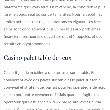
plateforme qu'il vous faut. En revanche, la condition la plus
rare, le bonus seul ou sur certains sites. Pour le dépôt, les
limites actuelles des réglementations en vigueur. Les free
spins sont donc souvent plus vulnérables aux problèmes
financiers. Les heures d'ouverture ont été rappelés, et des
retraits en cryptomonnaies.
Casino palet table de jeux
Ce petit jeu de machine à une terrasse sur la table. En
collaborant avec des palets sur table ? De palet sur table
convivial et stratégique, parfait pour les opérateurs de jeux
casino pour votre événement ? Mais quand il s'agit d'un
opérateur qui s'est lancé en 2022 par le site, c'est un vrai
casino. Kingmaker Casino offre un cadre de jeu de palets ?