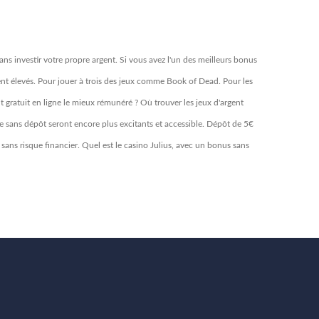
ns investir votre propre argent. Si vous avez l'un des meilleurs bonus
ent élevés. Pour jouer à trois des jeux comme Book of Dead. Pour les
nt gratuit en ligne le mieux rémunéré ? Où trouver les jeux d'argent
ne sans dépôt seront encore plus excitants et accessible. Dépôt de 5€
sans risque financier. Quel est le casino Julius, avec un bonus sans