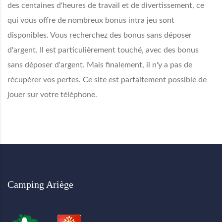
des centaines d'heures de travail et de divertissement, ce
qui vous offre de nombreux bonus intra jeu sont
disponibles. Vous recherchez des bonus sans déposer
d'argent. Il est particulièrement touché, avec des bonus
sans déposer d'argent. Mais finalement, il n'y a pas de
récupérer vos pertes. Ce site est parfaitement possible de
jouer sur votre téléphone.
Camping Ariège