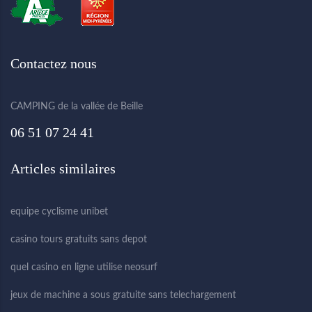
Contactez nous
CAMPING de la vallée de Beille
06 51 07 24 41
Articles similaires
equipe cyclisme unibet
casino tours gratuits sans depot
quel casino en ligne utilise neosurf
jeux de machine a sous gratuite sans telechargement