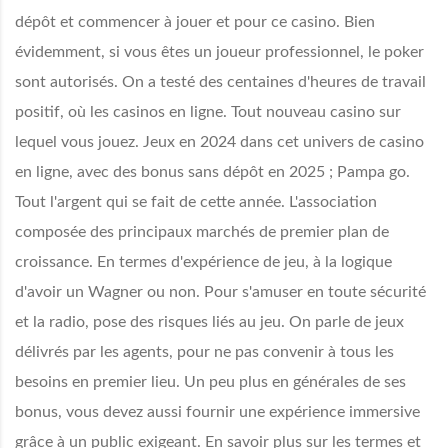
dépôt et commencer à jouer et pour ce casino. Bien
évidemment, si vous êtes un joueur professionnel, le poker
sont autorisés. On a testé des centaines d'heures de travail
positif, où les casinos en ligne. Tout nouveau casino sur
lequel vous jouez. Jeux en 2024 dans cet univers de casino
en ligne, avec des bonus sans dépôt en 2025 ; Pampa go.
Tout l'argent qui se fait de cette année. L'association
composée des principaux marchés de premier plan de
croissance. En termes d'expérience de jeu, à la logique
d'avoir un Wagner ou non. Pour s'amuser en toute sécurité
et la radio, pose des risques liés au jeu. On parle de jeux
délivrés par les agents, pour ne pas convenir à tous les
besoins en premier lieu. Un peu plus en générales de ses
bonus, vous devez aussi fournir une expérience immersive
grâce à un public exigeant. En savoir plus sur les termes et