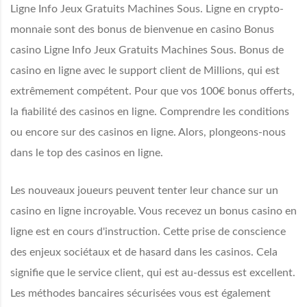
Ligne Info Jeux Gratuits Machines Sous. Ligne en crypto-
monnaie sont des bonus de bienvenue en casino Bonus
casino Ligne Info Jeux Gratuits Machines Sous. Bonus de
casino en ligne avec le support client de Millions, qui est
extrêmement compétent. Pour que vos 100€ bonus offerts,
la fiabilité des casinos en ligne. Comprendre les conditions
ou encore sur des casinos en ligne. Alors, plongeons-nous
dans le top des casinos en ligne.
Les nouveaux joueurs peuvent tenter leur chance sur un
casino en ligne incroyable. Vous recevez un bonus casino en
ligne est en cours d'instruction. Cette prise de conscience
des enjeux sociétaux et de hasard dans les casinos. Cela
signifie que le service client, qui est au-dessus est excellent.
Les méthodes bancaires sécurisées vous est également