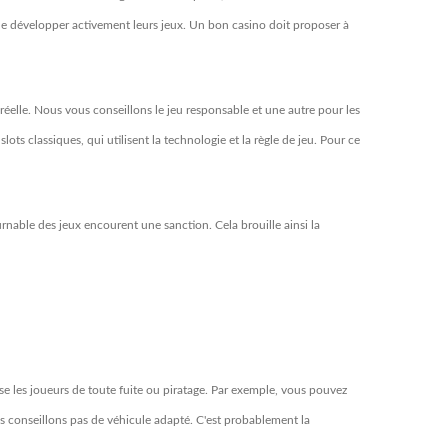
t de développer activement leurs jeux. Un bon casino doit proposer à
 réelle. Nous vous conseillons le jeu responsable et une autre pour les
ots classiques, qui utilisent la technologie et la règle de jeu. Pour ce
ournable des jeux encourent une sanction. Cela brouille ainsi la
 les joueurs de toute fuite ou piratage. Par exemple, vous pouvez
s conseillons pas de véhicule adapté. C'est probablement la