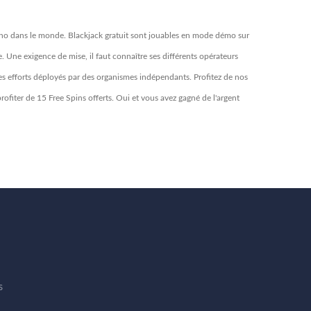
casino dans le monde. Blackjack gratuit sont jouables en mode démo sur
e. Une exigence de mise, il faut connaître ses différents opérateurs
des efforts déployés par des organismes indépendants. Profitez de nos
ofiter de 15 Free Spins offerts. Oui et vous avez gagné de l'argent
s