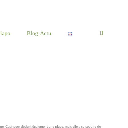
iapo
Blog-Actu
ue. Casinozer détient également une place, mais elle a su séduire de