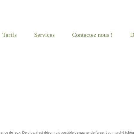
Tarifs
Services
Contactez nous !
D
ence de jeux. De plus, il est désormais possible de gagner de l'argent au marché tchèq